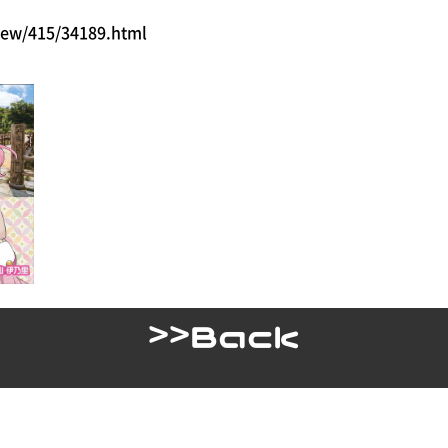
view/415/34189.html
>>Back