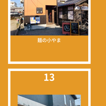
麺の小やま
13