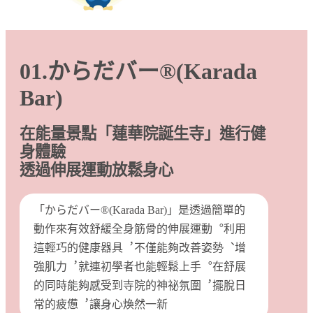
01.からだバー®(Karada
Bar)
在能量景點「蓮華院誕生寺」進行健
身體驗
透過伸展運動放鬆身心
「からだバー®(Karada Bar)」是透過簡單的
動作來有效舒緩全身筋骨的伸展運動︒利用
這輕巧的健康器具︐不僅能夠改善姿勢︑增
強肌力︐就連初學者也能輕鬆上手︒在舒展
的同時能夠感受到寺院的神祕氛圍︐擺脫日
常的疲憊︐讓身心煥然一新