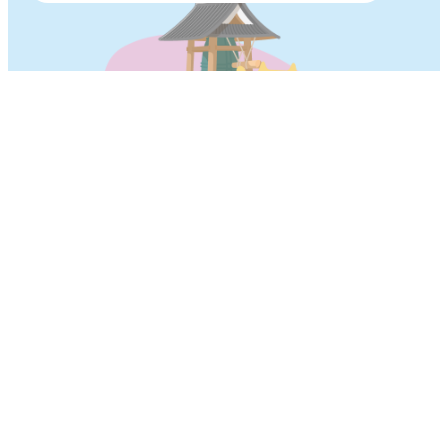
攝影︓Haruna Shikoro
蓮華院誕生寺奧之院
地址︓熊本縣玉名市築地1512-77
交通資訊︓從JR 新玉名站（新幹線）開車20分