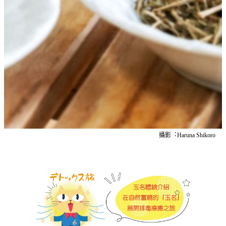
攝影︓Haruna Shikoro