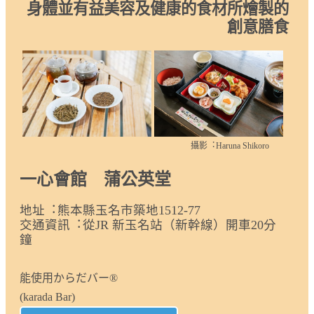
身體並有益美容及健康的食材所燴製的
創意膳食
攝影︓Haruna Shikoro
一心會館 蒲公英堂
地址︓熊本縣玉名市築地1512-77
交通資訊︓從JR 新玉名站（新幹線）開車20分
鐘
能使用からだバー®
(karada Bar)