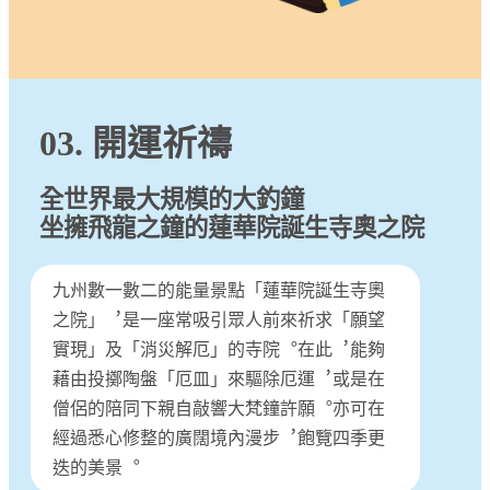
03. 開運祈禱
全世界最大規模的大釣鐘
坐擁飛龍之鐘的蓮華院誕生寺奧之院
九州數一數二的能量景點「蓮華院誕生寺奧
之院」︐是一座常吸引眾人前來祈求「願望
實現」及「消災解厄」的寺院︒在此︐能夠
藉由投擲陶盤「厄皿」來驅除厄運︐或是在
僧侶的陪同下親自敲響大梵鐘許願︒亦可在
經過悉心修整的廣闊境內漫步︐飽覽四季更
迭的美景︒